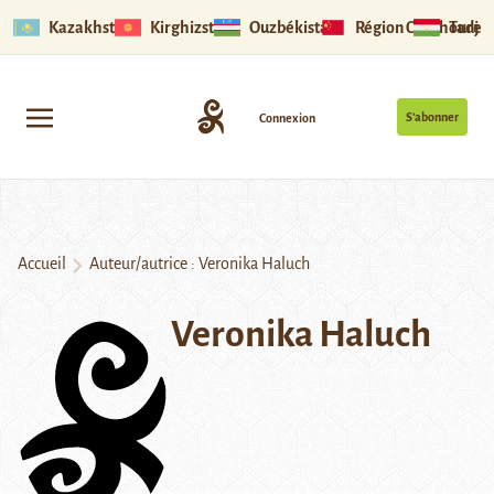
Kazakhstan
Kirghizstan
Ouzbékistan
Région Ouïghoure
Tadjik
S’abonner
Connexion
Accueil
Auteur/autrice : Veronika Haluch
Veronika Haluch