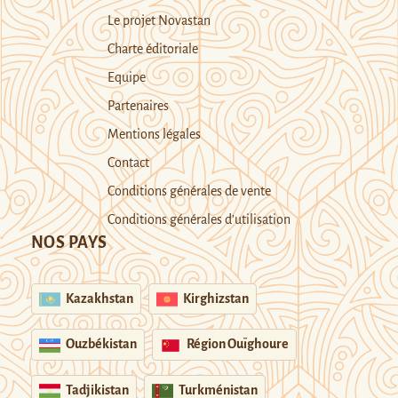
Le projet Novastan
Charte éditoriale
Equipe
Partenaires
Mentions légales
Contact
Conditions générales de vente
Conditions générales d’utilisation
NOS PAYS
Kazakhstan
Kirghizstan
Ouzbékistan
Région Ouïghoure
Tadjikistan
Turkménistan