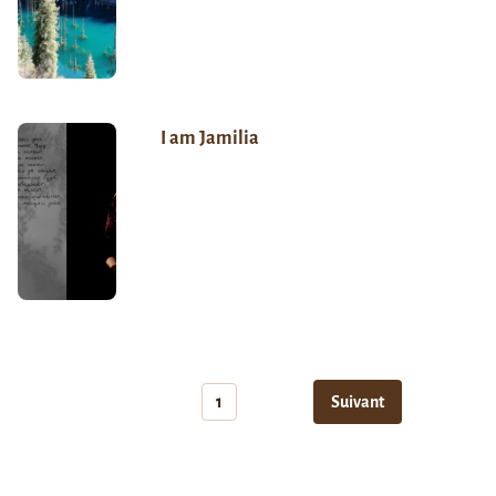
I am Jamilia
1
Suivant