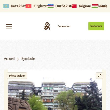
Kazakhstan
Kirghizstan
Ouzbékistan
Région Ouïghoure
Tadjik
S’abonner
Connexion
Accueil
Symbole
Photo du jour