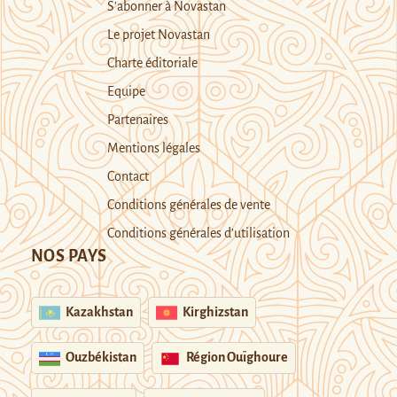
S’abonner à Novastan
Le projet Novastan
Charte éditoriale
Equipe
Partenaires
Mentions légales
Contact
Conditions générales de vente
Conditions générales d’utilisation
NOS PAYS
Kazakhstan
Kirghizstan
Ouzbékistan
Région Ouïghoure