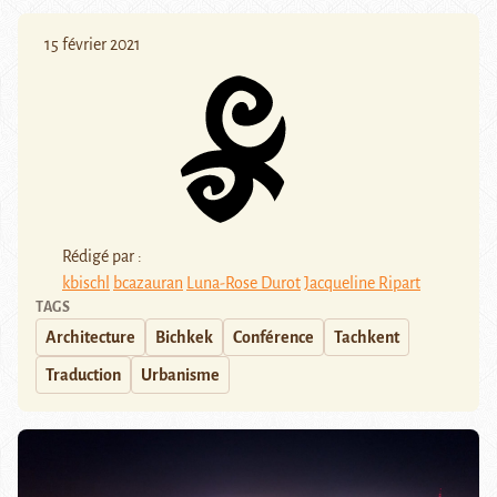
15 février 2021
Rédigé par :
kbischl
bcazauran
Luna-Rose Durot
Jacqueline Ripart
TAGS
Architecture
Bichkek
Conférence
Tachkent
Traduction
Urbanisme