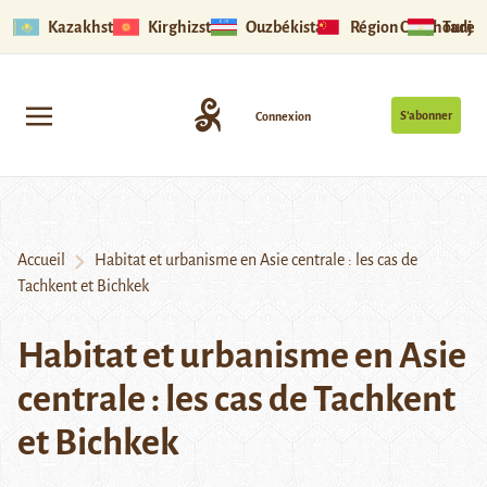
Kazakhstan
Kirghizstan
Ouzbékistan
Région Ouïghoure
Tadjik
S’abonner
Connexion
Accueil
Habitat et urbanisme en Asie centrale : les cas de
Tachkent et Bichkek
Habitat et urbanisme en Asie
centrale : les cas de Tachkent
et Bichkek