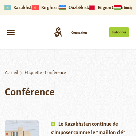
Kazakhstan
Kirghizstan
Ouzbékistan
Région Ouïghoure
Tadjik
S’abonner
Connexion
Accueil
Étiquette :
Conférence
Conférence
Le Kazakhstan continue de
s’imposer comme le “maillon clé”