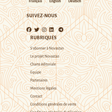
Français
English
Deutsch
SUIVEZ-NOUS
RUBRIQUES
S’abonner à Novastan
Le projet Novastan
Charte éditoriale
Equipe
Partenaires
Mentions légales
Contact
Conditions générales de vente