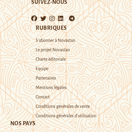
SUIVEZ-NOUS
RUBRIQUES
S’abonner à Novastan
Le projet Novastan
Charte éditoriale
Equipe
Partenaires
Mentions légales
Contact
Conditions générales de vente
Conditions générales d’utilisation
NOS PAYS