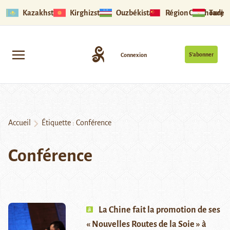
Kazakhstan
Kirghizstan
Ouzbékistan
Région Ouïghoure
Tadjik
S’abonner
Connexion
Accueil
Étiquette :
Conférence
Conférence
La Chine fait la promotion de ses
« Nouvelles Routes de la Soie » à