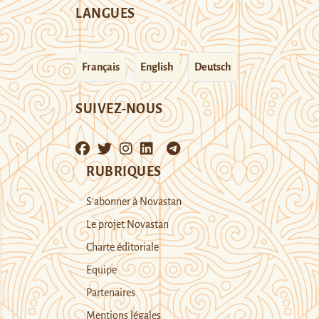
LANGUES
Français
English
Deutsch
SUIVEZ-NOUS
RUBRIQUES
S’abonner à Novastan
Le projet Novastan
Charte éditoriale
Equipe
Partenaires
Mentions légales