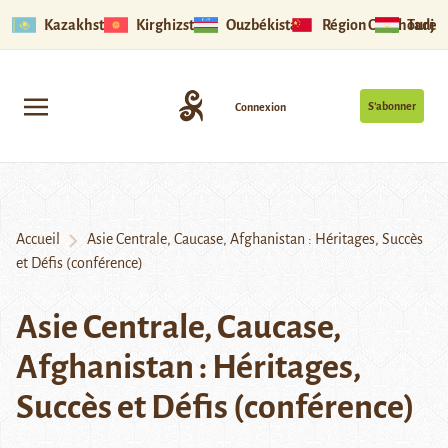
Kazakhstan
Kirghizstan
Ouzbékistan
Région Ouïghoure
Tadjik
S’abonner
Connexion
Accueil
Asie Centrale, Caucase, Afghanistan : Héritages, Succès
et Défis (conférence)
Asie Centrale, Caucase,
Afghanistan : Héritages,
Succès et Défis (conférence)