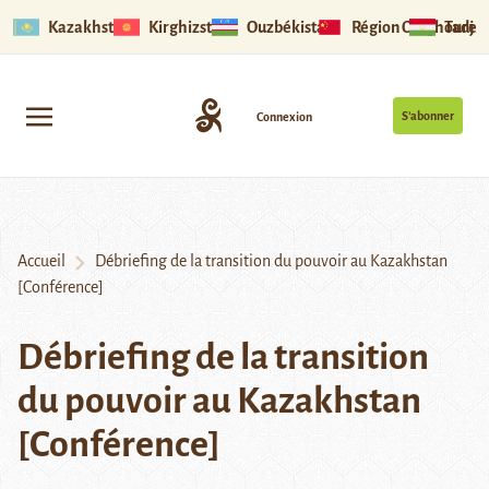
Kazakhstan
Kirghizstan
Ouzbékistan
Région Ouïghoure
Tadjik
S’abonner
Connexion
Accueil
Débriefing de la transition du pouvoir au Kazakhstan
[Conférence]
Débriefing de la transition
du pouvoir au Kazakhstan
[Conférence]