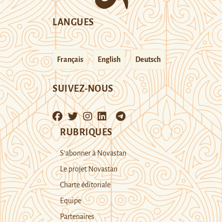
LANGUES
Français
English
Deutsch
SUIVEZ-NOUS
RUBRIQUES
S’abonner à Novastan
Le projet Novastan
Charte éditoriale
Equipe
Partenaires