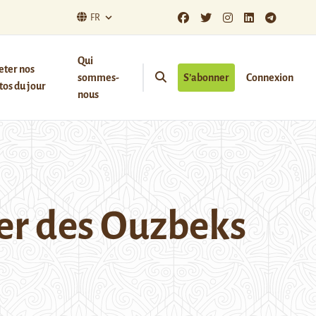
FR
Qui
eter nos
sommes-
S’abonner
Connexion
os du jour
nous
er des Ouzbeks