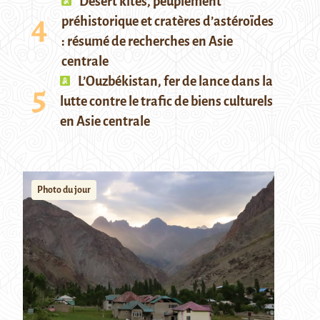
Desert kites, peuplement
préhistorique et cratères d’astéroïdes
: résumé de recherches en Asie
centrale
L’Ouzbékistan, fer de lance dans la
lutte contre le trafic de biens culturels
en Asie centrale
Photo du jour