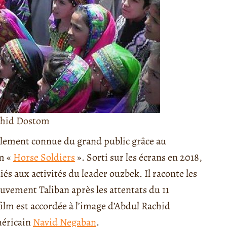
chid Dostom
alement connue du grand public grâce au
lm «
Horse Soldiers
». Sorti sur les écrans en 2018,
és aux activités du leader ouzbek. Il raconte les
uvement Taliban après les attentats du 11
film est accordée à l’image d’Abdul Rachid
méricain
Navid Negaban
.