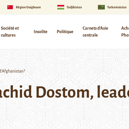
Région Ouïghoure
Tadjikistan
Turkménistan
Société et
Carnets d’Asie
Ach
Insolite
Politique
cultures
centrale
Phot
d’Afghanistan?
achid Dostom, lead