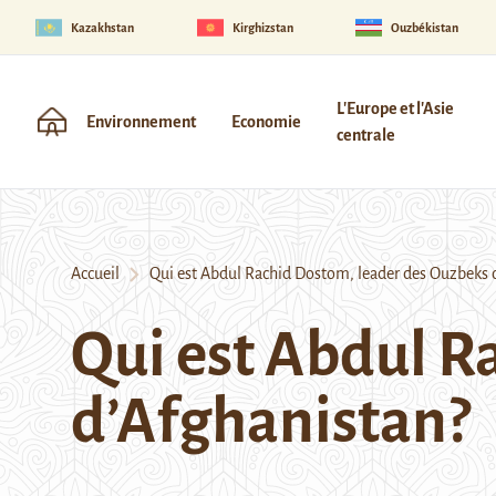
Kazakhstan
Kirghizstan
Ouzbékistan
L'Europe et l'Asie
Environnement
Economie
centrale
Accueil
Qui est Abdul Rachid Dostom, leader des Ouzbeks 
Qui est Abdul R
d’Afghanistan?