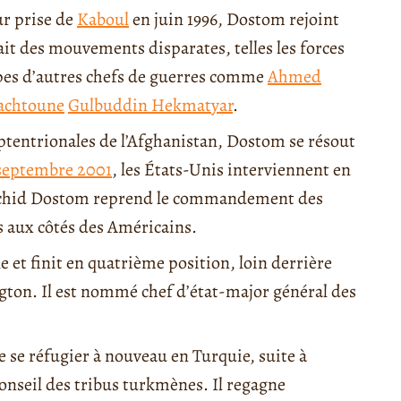
ur prise de
Kaboul
en juin 1996, Dostom rejoint
ait des mouvements disparates, telles les forces
pes d’autres chefs de guerres comme
Ahmed
achtoune
Gulbuddin Hekmatyar
.
ptentrionales de l’Afghanistan, Dostom se résout
 septembre 2001
, les États-Unis interviennent en
 Rachid Dostom reprend le commandement des
s aux côtés des Américains.
le et finit en quatrième position, loin derrière
ton. Il est nommé chef d’état-major général des
 se réfugier à nouveau en Turquie, suite à
onseil des tribus turkmènes. Il regagne