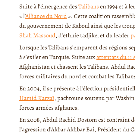
Suite à l’émergence des
Talibans
en 1994 et à le
« l’
Alliance du Nord
». Cette coalition rassembl
du gouvernement de Kaboul ainsi que les trou
Shah Massoud
, d’ethnie tadjike, et du leader
p
Lorsque les Talibans s’emparent des régions se
à s’exiler en Turquie. Suite aux
attentats du 11
Afghanistan et chassent les Talibans. Abdul
forces militaires du nord et combat les Taliban
En 2004, il se présente à l’élection présidentiel
Hamid Karzaï
, pachtoune soutenu par Washing
forces armées afghanes.
En 2008, Abdul Rachid Dostom est contraint de
l’agression d’Akbar Akhbar Bai, Président du C