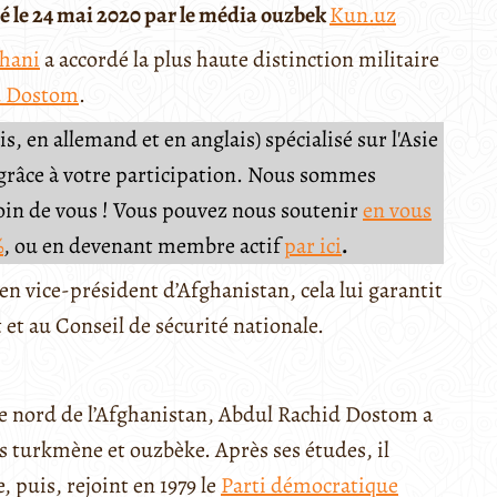
ié le 24 mai 2020 par le média ouzbek
Kun.uz
hani
a accordé la plus haute distinction militaire
d Dostom
.
, en allemand et en anglais) spécialisé sur l'Asie
e grâce à votre participation. Nous sommes
soin de vous ! Vous pouvez nous soutenir
en vous
%
, ou en devenant membre actif
par ici
.
en vice-président d’Afghanistan, cela lui garantit
t au Conseil de sécurité nationale.
le nord de l’Afghanistan, Abdul Rachid Dostom a
s turkmène et ouzbèke. Après ses études, il
, puis, rejoint en 1979 le
Parti démocratique