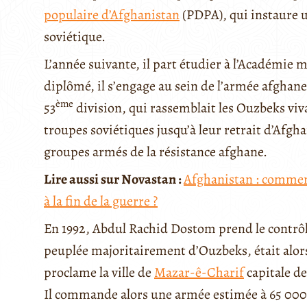
populaire d’Afghanistan
(PDPA), qui instaure 
soviétique.
L’année suivante, il part étudier à l’Académie m
diplômé, il s’engage au sein de l’armée afgha
ème
53
division, qui rassemblait les Ouzbeks viva
troupes soviétiques jusqu’à leur retrait d’Afgh
groupes armés de la résistance afghane.
Lire aussi sur Novastan :
Afghanistan : comment
à la fin de la guerre ?
En 1992, Abdul Rachid Dostom prend le contrôl
peuplée majoritairement d’Ouzbeks, était alors
proclame la ville de
Mazar-ê-Charif
capitale de
Il commande alors une armée estimée à 65 00