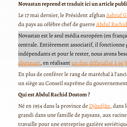
Novastan reprend et traduit ici un article publ
Le 17 mai dernier, le Président afghan
Ashraf G
du pays au célèbre chef de guerre
Abdul Rachi
Novastan est le seul média européen (en français
centrale. Entièrement associatif, il fonctionn
indépendants et pour le rester, nous avons be
abonnant
, en réalisant
un don défiscalisé à 66 
En plus de conférer le rang de maréchal à l’anci
un siège au Conseil suprême du gouvernement e
Qui est Abdul Rachid Dostom ?
Né en 1954 dans la province de
Djôzdjân
, dans 
grandi dans une famille de paysans, aux racine
travaille pour une entreprise gazière soviétique