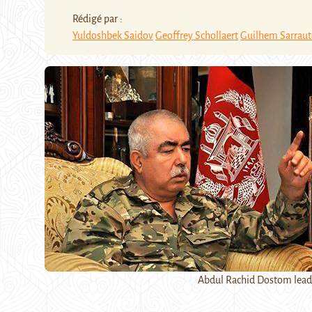
Rédigé par :
Yuldoshbek Saidov
Geoffrey Schollaert
Guilhem Sarraut
Abdul Rachid Dostom lead