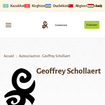
Kazakhstan
Kirghizstan
Ouzbékistan
Région Ouïghoure
Tadjik
S’abonner
Connexion
Accueil
Auteur/autrice : Geoffrey Schollaert
Geoffrey Schollaert