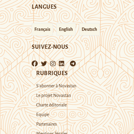
LANGUES
Français
English
Deutsch
SUIVEZ-NOUS
RUBRIQUES
S’abonner à Novastan
Le projet Novastan
Charte éditoriale
Equipe
Partenaires
Mentions légales