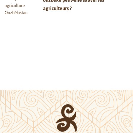
ouzbèke peut-elle sauver les
agriculteurs ?