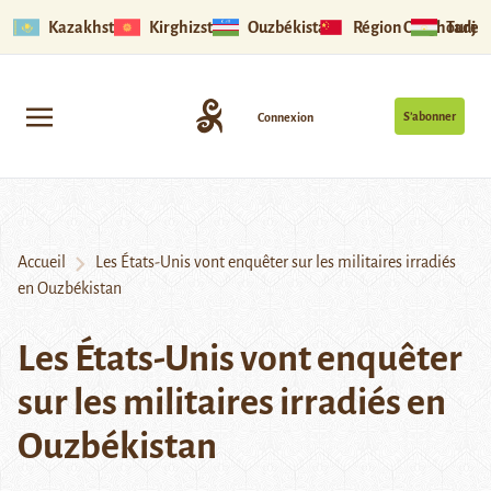
Kazakhstan
Kirghizstan
Ouzbékistan
Région Ouïghoure
Tadjik
S’abonner
Connexion
Accueil
Les États-Unis vont enquêter sur les militaires irradiés
en Ouzbékistan
Les États-Unis vont enquêter
sur les militaires irradiés en
Ouzbékistan