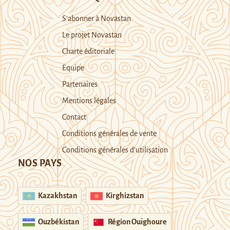
S’abonner à Novastan
Le projet Novastan
Charte éditoriale
Equipe
Partenaires
Mentions légales
Contact
Conditions générales de vente
Conditions générales d’utilisation
NOS PAYS
Kazakhstan
Kirghizstan
Ouzbékistan
Région Ouïghoure