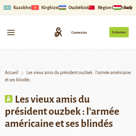
Kazakhstan
Kirghizstan
Ouzbékistan
Région Ouïghoure
Tadjik
S’abonner
Connexion
Accueil
Les vieux amis du président ouzbek : l’armée américaine
et ses blindés
Les vieux amis du
président ouzbek : l’armée
américaine et ses blindés