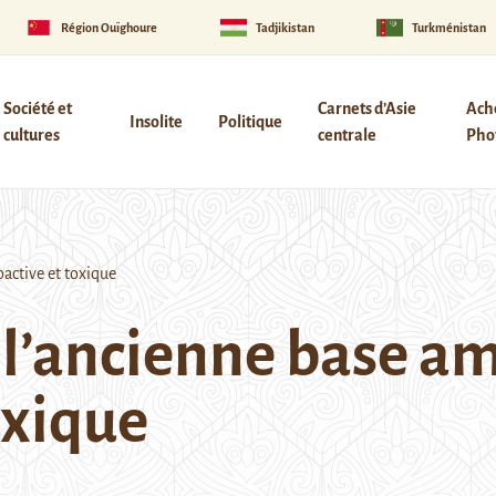
Région Ouïghoure
Tadjikistan
Turkménistan
Société et
Carnets d’Asie
Ach
Insolite
Politique
cultures
centrale
Phot
active et toxique
 l’ancienne base am
oxique