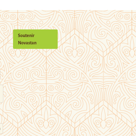
Soutenir
Novastan
n