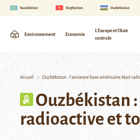
Kazakhstan
Kirghizstan
Ouzbékistan
L'Europe et l'Asie
Environnement
Economie
centrale
Accueil
Ouzbékistan : l’ancienne base américaine était radio
Ouzbékistan :
radioactive et t