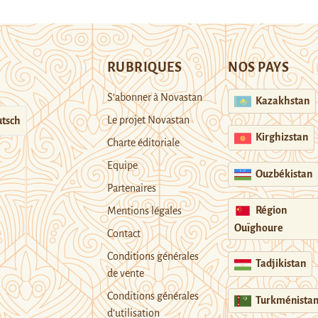
RUBRIQUES
NOS PAYS
S’abonner à Novastan
Kazakhstan
Le projet Novastan
tsch
Kirghizstan
Charte éditoriale
Equipe
Ouzbékistan
Partenaires
Région
Mentions légales
Ouïghoure
Contact
Conditions générales
Tadjikistan
de vente
Conditions générales
Turkménista
d’utilisation