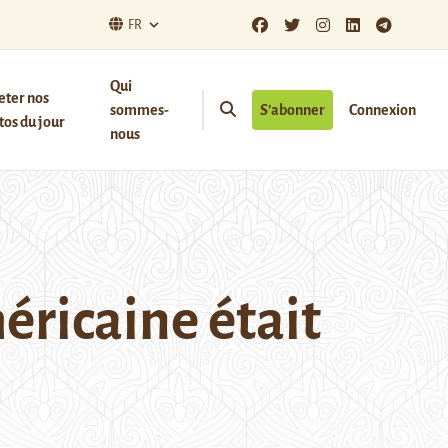
FR
Qui
eter nos
sommes-
S’abonner
Connexion
os du jour
nous
éricaine était