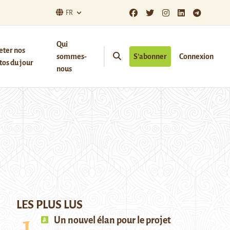
FR
Qui
eter nos
sommes-
S’abonner
Connexion
os du jour
nous
LES PLUS LUS
Un nouvel élan pour le projet