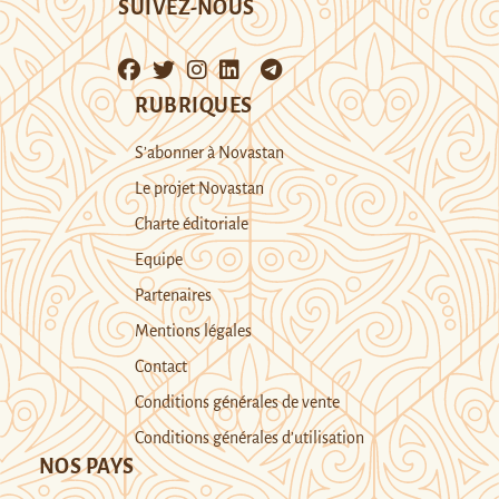
SUIVEZ-NOUS
RUBRIQUES
S’abonner à Novastan
Le projet Novastan
Charte éditoriale
Equipe
Partenaires
Mentions légales
Contact
Conditions générales de vente
Conditions générales d’utilisation
NOS PAYS