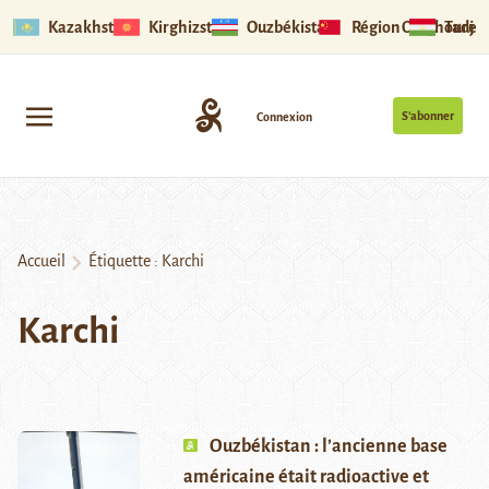
Kazakhstan
Kirghizstan
Ouzbékistan
Région Ouïghoure
Tadjik
S’abonner
Connexion
Accueil
Étiquette :
Karchi
Karchi
Ouzbékistan : l’ancienne base
américaine était radioactive et