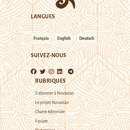
LANGUES
Français
English
Deutsch
SUIVEZ-NOUS
RUBRIQUES
S’abonner à Novastan
Le projet Novastan
Charte éditoriale
Equipe