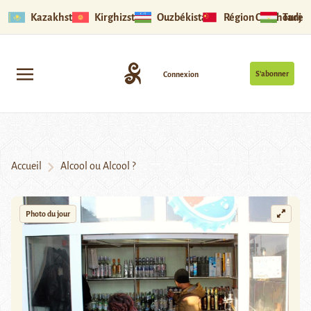
Kazakhstan
Kirghizstan
Ouzbékistan
Région Ouïghoure
Tadjik
S’abonner
Connexion
Accueil
Alcool ou Alcool ?
Photo du jour