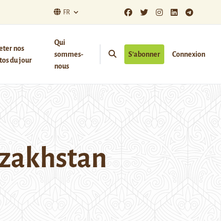
FR
Qui
eter nos
sommes-
S’abonner
Connexion
os du jour
nous
azakhstan