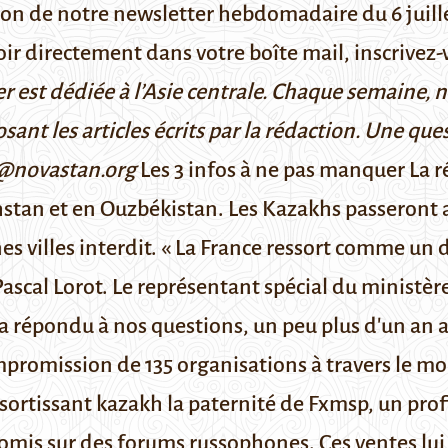
ion de notre newsletter hebdomadaire du 6 juil
voir directement dans votre boîte mail,
inscrivez-
r est dédiée à l’Asie centrale. Chaque semaine, 
osant les articles écrits par la rédaction. Une qu
e@novastan.org
Les 3 infos à ne pas manquer
La r
hstan et en Ouzbékistan.
Les Kazakhs passeront ai
es villes interdit.
« La France ressort comme un d
Pascal Lorot.
Le représentant spécial du ministère
a répondu à nos questions
, un peu plus d'un an 
promission de 135 organisations à travers le m
ssortissant kazakh la paternité de Fxmsp, un pro
omis sur des forums russophones. Ces ventes lui