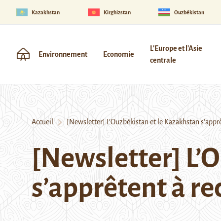
Kazakhstan
Kirghizstan
Ouzbékistan
L'Europe et l'Asie
Environnement
Economie
centrale
Accueil
[Newsletter] L’Ouzbékistan et le Kazakhstan s’apprê
[Newsletter] L’
s’apprêtent à re