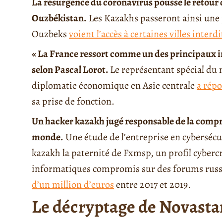
La résurgence du coronavirus pousse le retour
Ouzbékistan.
Les Kazakhs passeront ainsi une p
Ouzbeks
voient l’accès à certaines villes interdi
« La France ressort comme un des principaux in
selon Pascal Lorot.
Le représentant spécial du 
diplomatie économique en Asie centrale
a rép
sa prise de fonction.
Un hacker kazakh jugé responsable de la compro
monde.
Une étude de l’entreprise en cybersécu
kazakh la paternité de Fxmsp, un profil cyberc
informatiques compromis sur des forums russo
d’un million d’euros
entre 2017 et 2019.
Le décryptage de Novasta