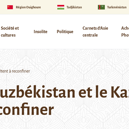
Région Ouïghoure
Tadjikistan
Turkménistan
Société et
Carnets d’Asie
Ach
Insolite
Politique
cultures
centrale
Phot
tent à reconfiner
Ouzbékistan et le K
confiner