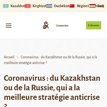
Kazakhstan
Kirghizstan
Ouzbékistan
Région Ouïghoure
Tadjik
S’abonner
Connexion
Accueil
Coronavirus : du Kazakhstan ou de la Russie, qui a la
meilleure stratégie anticrise ?
Coronavirus : du Kazakhstan
ou de la Russie, qui a la
meilleure stratégie anticrise
?