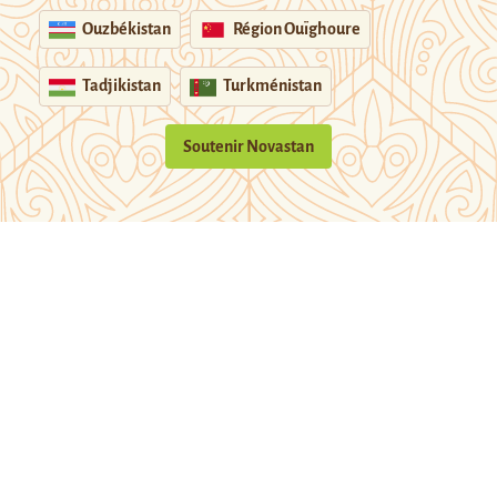
Ouzbékistan
Région Ouïghoure
Tadjikistan
Turkménistan
Soutenir Novastan