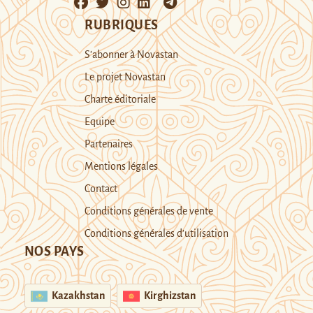
RUBRIQUES
S’abonner à Novastan
Le projet Novastan
Charte éditoriale
Equipe
Partenaires
Mentions légales
Contact
Conditions générales de vente
Conditions générales d’utilisation
NOS PAYS
Kazakhstan
Kirghizstan