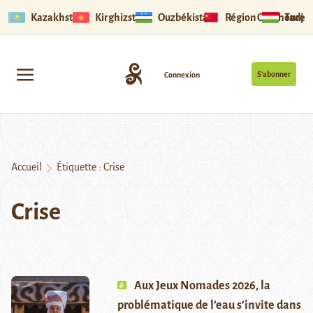
Kazakhstan
Kirghizstan
Ouzbékistan
Région Ouïghoure
Tadjik
S’abonner
Connexion
Accueil
Étiquette :
Crise
Crise
Aux Jeux Nomades 2026, la
problématique de l’eau s’invite dans