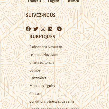
Français
English
Deutsch
SUIVEZ-NOUS
RUBRIQUES
S’abonner à Novastan
Le projet Novastan
Charte éditoriale
Equipe
Partenaires
Mentions légales
Contact
Conditions générales de vente