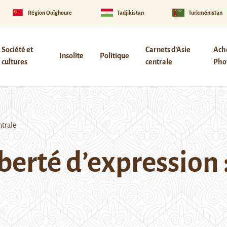
Région Ouïghoure
Tadjikistan
Turkménistan
Société et
Carnets d’Asie
Ach
Insolite
Politique
cultures
centrale
Phot
ntrale
liberté d’expression 