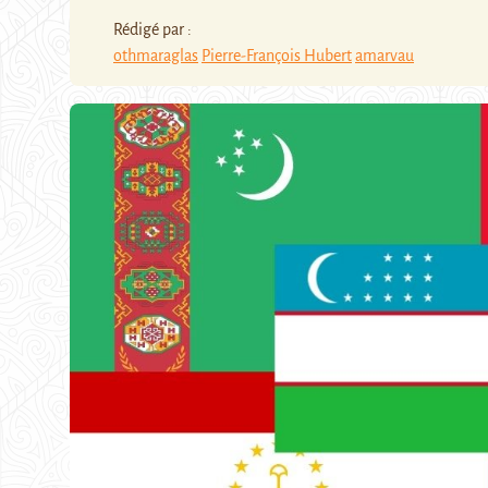
Rédigé par :
othmaraglas
Pierre-François Hubert
amarvau