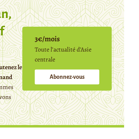
n,
f
3€/mois
Toute l’actualité d’Asie
centrale
utenez le
emand
Abonnez-vous
mmes
avons