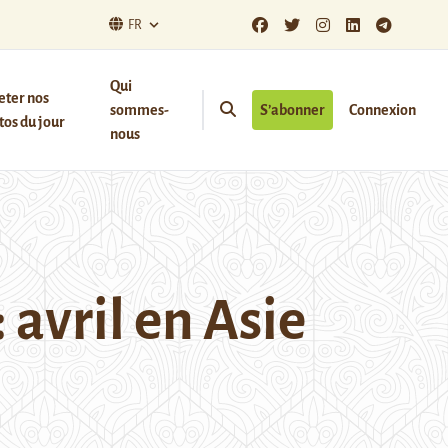
FR
Qui
eter nos
sommes-
S’abonner
Connexion
os du jour
nous
: avril en Asie