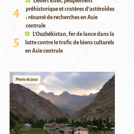
Desert kites, peuplement
préhistorique et cratères d’astéroïdes
: résumé de recherches en Asie
centrale
L’Ouzbékistan, fer de lance dans la
lutte contre le trafic de biens culturels
en Asie centrale
Photo du jour