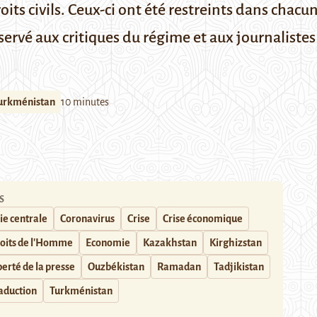
roits civils. Ceux-ci ont été restreints dans chac
ervé aux critiques du régime et aux journalistes 
urkménistan
10 minutes
S
ie centrale
Coronavirus
Crise
Crise économique
oits de l'Homme
Economie
Kazakhstan
Kirghizstan
berté de la presse
Ouzbékistan
Ramadan
Tadjikistan
aduction
Turkménistan