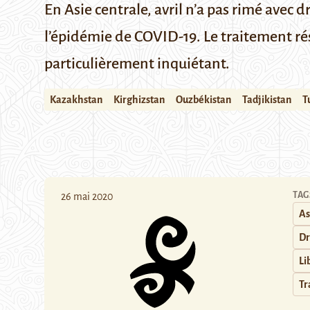
En Asie centrale, avril n’a pas rimé avec d
l’épidémie de COVID-19. Le traitement rés
particulièrement inquiétant.
Kazakhstan
Kirghizstan
Ouzbékistan
Tadjikistan
T
TAG
26 mai 2020
As
Dr
Li
Tr