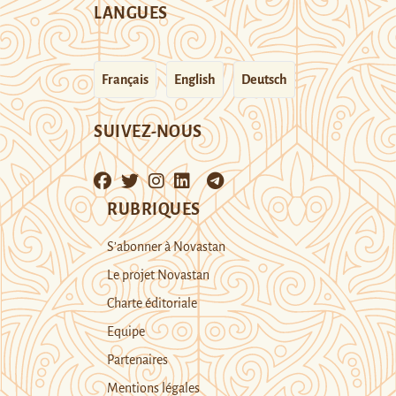
LANGUES
Français
English
Deutsch
SUIVEZ-NOUS
RUBRIQUES
S’abonner à Novastan
Le projet Novastan
Charte éditoriale
Equipe
Partenaires
Mentions légales