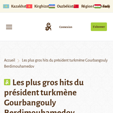
Kazakhstan
Kirghizstan
Ouzbékistan
Région Ouïghoure
Tadjik
S’abonner
Connexion
Accueil
Les plus gros hits du président turkmène Gourbangouly
Berdimouhamedov
Les plus gros hits du
président turkmène
Gourbangouly
Berdimouhamedov