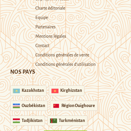
Charte éditoriale
Equipe
Partenaires
Mentions légales
Contact
Conditions générales de vente
Conditions générales d’utilisation
NOS PAYS
Kazakhstan
Kirghizstan
Ouzbékistan
Région Ouïghoure
Tadjikistan
Turkménistan