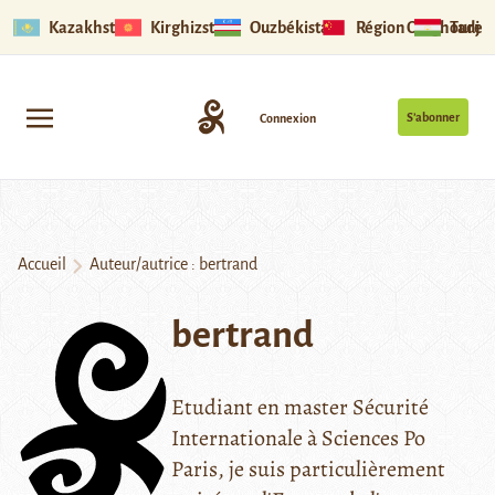
Kazakhstan
Kirghizstan
Ouzbékistan
Région Ouïghoure
Tadjik
S’abonner
Connexion
Accueil
Auteur/autrice : bertrand
bertrand
Etudiant en master Sécurité
Internationale à Sciences Po
Paris, je suis particulièrement