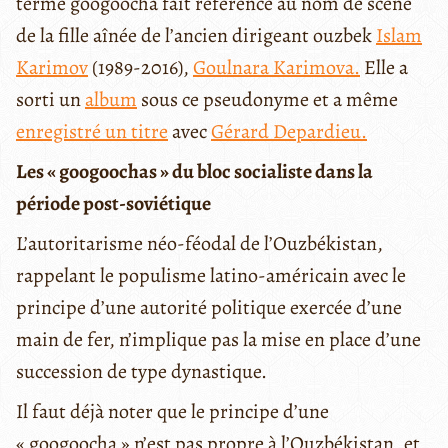
terme googoocha fait référence au nom de scène
de la fille aînée de l’ancien dirigeant ouzbek
Islam
Karimov
(1989-2016),
Goulnara Karimova.
Elle a
sorti un
album
sous ce pseudonyme et a même
enregistré un titre
avec
Gérard Depardieu.
Les « googoochas » du bloc socialiste dans la
période post-soviétique
L’autoritarisme néo-féodal de l’Ouzbékistan,
rappelant le populisme latino-américain avec le
principe d’une autorité politique exercée d’une
main de fer, n’implique pas la mise en place d’une
succession de type dynastique.
Il faut déjà noter que le principe d’une
« googoocha » n’est pas propre à l’Ouzbékistan, et