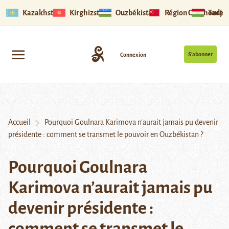
Kazakhstan
Kirghizstan
Ouzbékistan
Région Ouïghoure
Tadjik
S’abonner
Connexion
Accueil
Pourquoi Goulnara Karimova n’aurait jamais pu devenir
présidente : comment se transmet le pouvoir en Ouzbékistan ?
Pourquoi Goulnara
Karimova n’aurait jamais pu
devenir présidente :
comment se transmet le