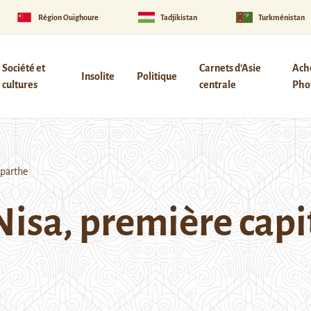
Région Ouïghoure
Tadjikistan
Turkménistan
Société et
Carnets d’Asie
Ach
Insolite
Politique
cultures
centrale
Phot
 parthe
isa, première capi