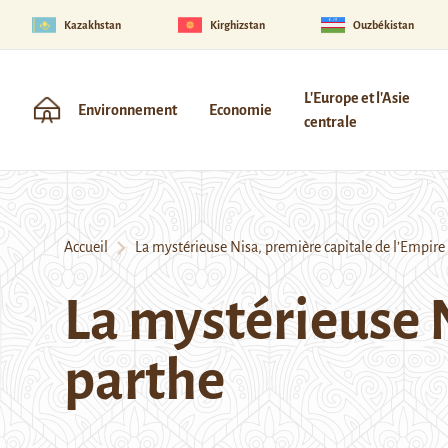
Kazakhstan
Kirghizstan
Ouzbékistan
L'Europe et l'Asie
Environnement
Economie
centrale
Accueil
La mystérieuse Nisa, première capitale de l’Empire
La mystérieuse N
parthe