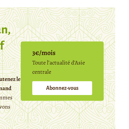
n,
f
3€/mois
Toute l’actualité d’Asie
centrale
utenez le
emand
Abonnez-vous
mmes
avons