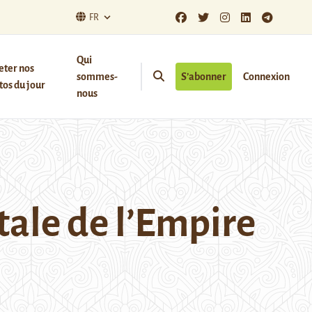
FR
Qui
eter nos
sommes-
S’abonner
Connexion
os du jour
nous
tale de l’Empire