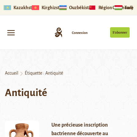
Kazakhstan
Kirghizstan
Ouzbékistan
Région Ouïghoure
Tadjik
S’abonner
Connexion
Accueil
Étiquette :
Antiquité
Antiquité
Une précieuse inscription
bactrienne découverte au