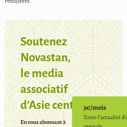
Pendjikent.
Soutenez
Novastan,
le media
associatif
d’Asie centrale
3€/mois
Toute l’actualité d’
En vous abonnant à
centrale