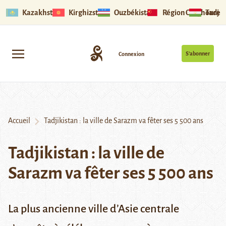
Kazakhstan
Kirghizstan
Ouzbékistan
Région Ouïghoure
Tadjik
S’abonner
Connexion
Accueil
Tadjikistan : la ville de Sarazm va fêter ses 5 500 ans
Tadjikistan : la ville de
Sarazm va fêter ses 5 500 ans
La
plus
ancienne
ville
d’Asie
centrale