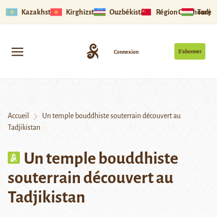
Kazakhstan
Kirghizstan
Ouzbékistan
Région Ouïghoure
Tadjik
S’abonner
Connexion
Accueil
Un temple bouddhiste souterrain découvert au
Tadjikistan
Un temple bouddhiste
souterrain découvert au
Tadjikistan