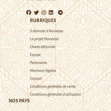
RUBRIQUES
S’abonner à Novastan
Le projet Novastan
Charte éditoriale
Equipe
Partenaires
Mentions légales
Contact
Conditions générales de vente
Conditions générales d’utilisation
NOS PAYS