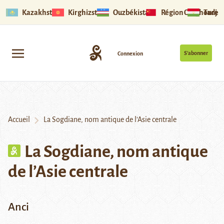
Kazakhstan
Kirghizstan
Ouzbékistan
Région Ouïghoure
Tadjik
S’abonner
Connexion
Accueil
La Sogdiane, nom antique de l’Asie centrale
La Sogdiane, nom antique
de l’Asie centrale
Anci