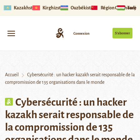
Kazakhstan
Kirghizstan
Ouzbékistan
Région Ouïghoure
Tadjik
S’abonner
Connexion
Accueil
Cybersécurité : un hacker kazakh serait responsable de la
compromission de 135 organisations dans le monde
Cybersécurité : un hacker
kazakh serait responsable de
la compromission de 135
organisations dans le monde