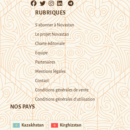
RUBRIQUES
S’abonner à Novastan
Le projet Novastan
Charte éditoriale
Equipe
Partenaires
Mentions légales
Contact
Conditions générales de vente
Conditions générales d’utilisation
NOS PAYS
Kazakhstan
Kirghizstan