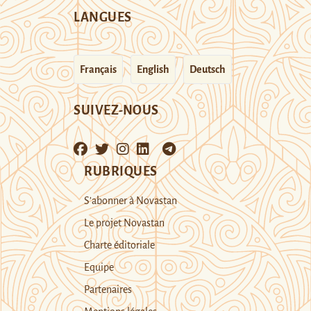
LANGUES
Français
English
Deutsch
SUIVEZ-NOUS
RUBRIQUES
S’abonner à Novastan
Le projet Novastan
Charte éditoriale
Equipe
Partenaires