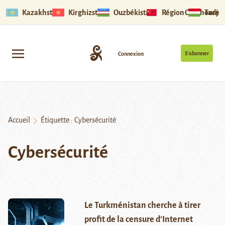
Kazakhstan
Kirghizstan
Ouzbékistan
Région Ouïghoure
Tadjik
S’abonner
Connexion
Accueil
Étiquette :
Cybersécurité
Cybersécurité
Le Turkménistan cherche à tirer
profit de la censure d’Internet