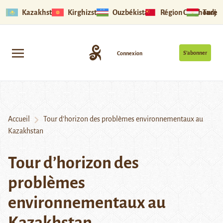
Kazakhstan
Kirghizstan
Ouzbékistan
Région Ouïghoure
Tadjik
S’abonner
Connexion
Accueil
Tour d’horizon des problèmes environnementaux au
Kazakhstan
Tour d’horizon des
problèmes
environnementaux au
Kazakhstan