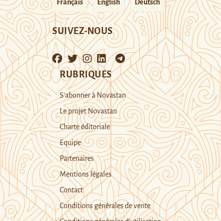
Français
English
Deutsch
SUIVEZ-NOUS
RUBRIQUES
S’abonner à Novastan
Le projet Novastan
Charte éditoriale
Equipe
Partenaires
Mentions légales
Contact
Conditions générales de vente