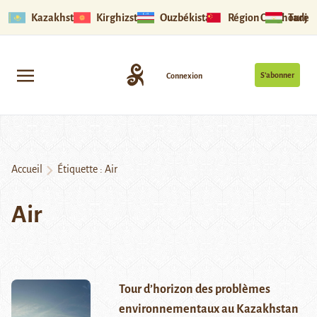
Kazakhstan
Kirghizstan
Ouzbékistan
Région Ouïghoure
Tadjik
S’abonner
Connexion
Accueil
Étiquette :
Air
Air
Tour d’horizon des problèmes
environnementaux au Kazakhstan