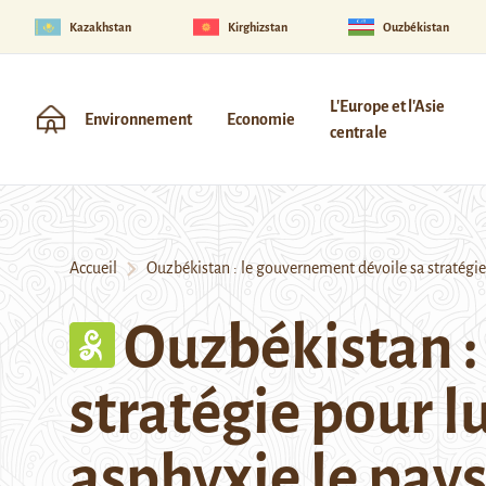
Kazakhstan
Kirghizstan
Ouzbékistan
L'Europe et l'Asie
Environnement
Economie
centrale
Accueil
Ouzbékistan : le gouvernement dévoile sa stratégie po
Ouzbékistan :
stratégie pour lu
asphyxie le pay