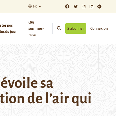
FR
Qui
eter nos
sommes-
S’abonner
Connexion
os du jour
nous
évoile sa
tion de l’air qui