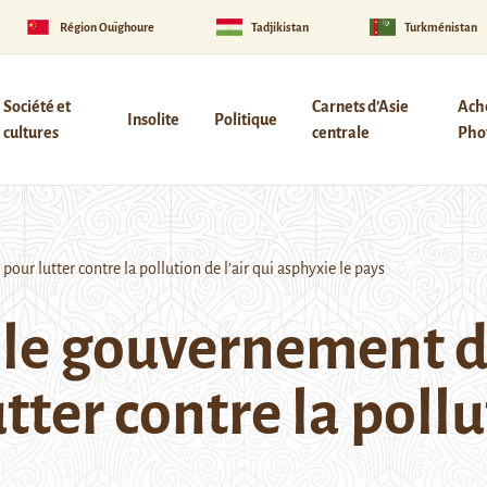
Région Ouïghoure
Tadjikistan
Turkménistan
Société et
Carnets d’Asie
Ach
Insolite
Politique
cultures
centrale
Phot
ur lutter contre la pollution de l’air qui asphyxie le pays
 le gouvernement d
tter contre la pollu
s