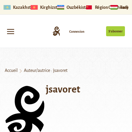
Kazakhstan
Kirghizstan
Ouzbékistan
Région Ouïghoure
Tadjik
S’abonner
Connexion
Accueil
Auteur/autrice : jsavoret
jsavoret