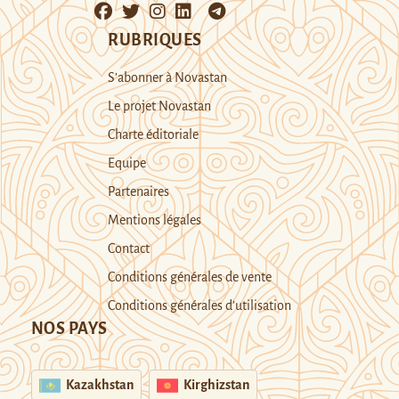
RUBRIQUES
S’abonner à Novastan
Le projet Novastan
Charte éditoriale
Equipe
Partenaires
Mentions légales
Contact
Conditions générales de vente
Conditions générales d’utilisation
NOS PAYS
Kazakhstan
Kirghizstan