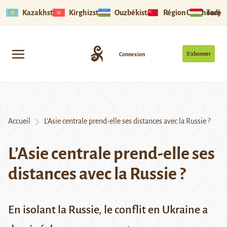
Kazakhstan
Kirghizstan
Ouzbékistan
Région Ouïghoure
Tadjik
S’abonner
Connexion
Accueil
L’Asie centrale prend-elle ses distances avec la Russie ?
L’Asie centrale prend-elle ses
distances avec la Russie ?
En isolant la Russie, le conflit en Ukraine a