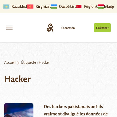
Kazakhstan
Kirghizstan
Ouzbékistan
Région Ouïghoure
Tadjik
S’abonner
Connexion
Accueil
Étiquette :
Hacker
Hacker
Des hackers pakistanais ont-ils
vraiment divulgué les données de