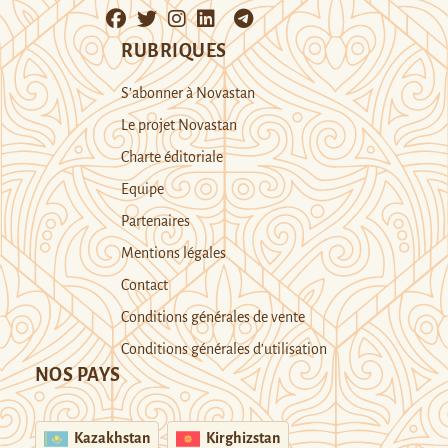
RUBRIQUES
S’abonner à Novastan
Le projet Novastan
Charte éditoriale
Equipe
Partenaires
Mentions légales
Contact
Conditions générales de vente
Conditions générales d’utilisation
NOS PAYS
Kazakhstan
Kirghizstan