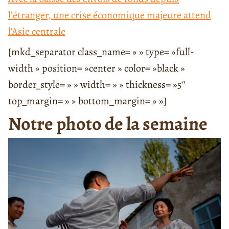
l’étranger, une crise économique majeure attend
l’Asie centrale
[mkd_separator class_name= » » type= »full-
width » position= »center » color= »black »
border_style= » » width= » » thickness= »5″
top_margin= » » bottom_margin= » »]
Notre photo de la semaine