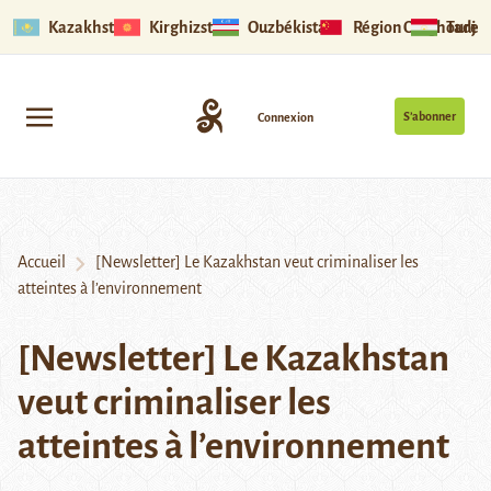
Kazakhstan
Kirghizstan
Ouzbékistan
Région Ouïghoure
Tadjik
S’abonner
Connexion
Accueil
[Newsletter] Le Kazakhstan veut criminaliser les
atteintes à l’environnement
[Newsletter] Le Kazakhstan
veut criminaliser les
atteintes à l’environnement