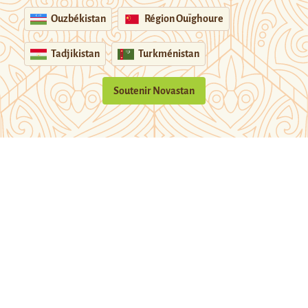
Ouzbékistan
Région Ouïghoure
Tadjikistan
Turkménistan
Soutenir Novastan