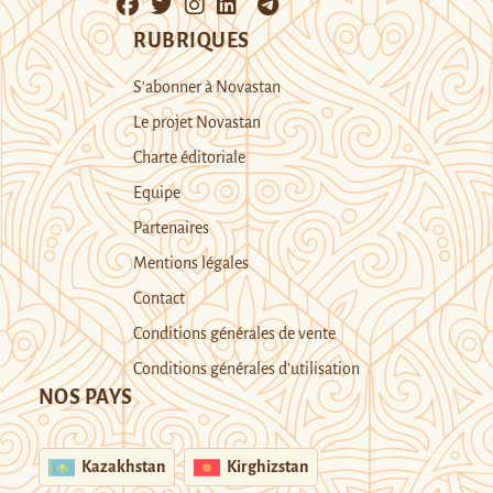
RUBRIQUES
S’abonner à Novastan
Le projet Novastan
Charte éditoriale
Equipe
Partenaires
Mentions légales
Contact
Conditions générales de vente
Conditions générales d’utilisation
NOS PAYS
Kazakhstan
Kirghizstan