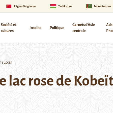
Région Ouïghoure
Tadjikistan
Turkménistan
Société et
Carnets d’Asie
Ach
Insolite
Politique
cultures
centrale
Phot
n succès
e lac rose de Kobeï