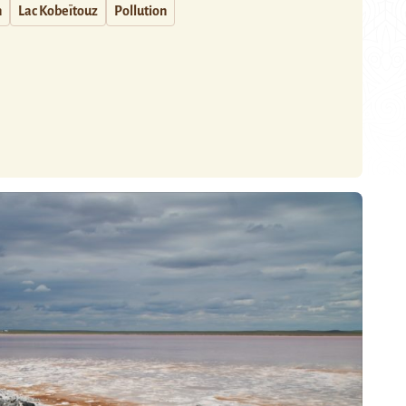
n
Lac Kobeïtouz
Pollution