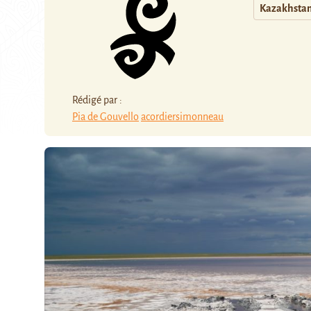
Kazakhsta
Rédigé par :
Pia de Gouvello
acordiersimonneau