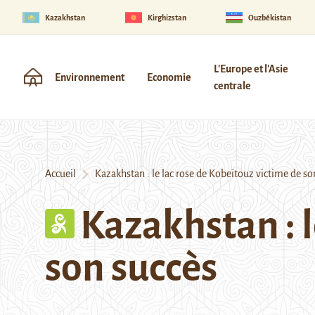
Kazakhstan
Kirghizstan
Ouzbékistan
L'Europe et l'Asie
Environnement
Economie
centrale
Accueil
Kazakhstan : le lac rose de Kobeïtouz victime de so
Kazakhstan : l
son succès