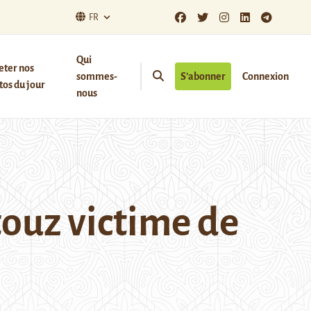
FR
Qui
eter nos
sommes-
S’abonner
Connexion
os du jour
nous
touz victime de