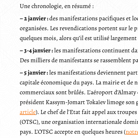
Une chronologie, en résumé :
– 2 janvier :
des manifestations pacifiques et lo
organisées. Les revendications portent sur le pr
quelques mois, alors qu’il est utilisé largeme
– 3-4 janvier :
les manifestations continuent dans
Des milliers de manifestants se rassemblent p
– 5 janvier :
les manifestations deviennent part
capitale économique du pays. La mairie et de 
commerciaux sont brûlés. L’aéroport d’Almaty 
président Kassym-Jomart Tokaïev limoge son go
article
). Le chef de l’Etat fait appel aux troupes
(OTSC), une organisation internationale dominée
pays. L’OTSC accepte en quelques heures (
notre