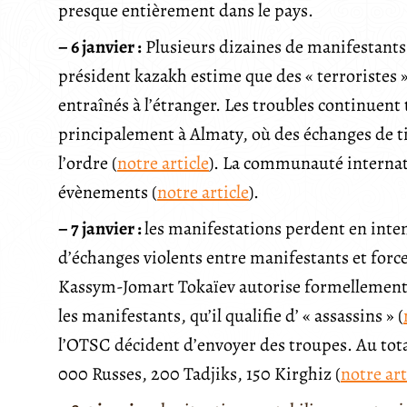
presque entièrement dans le pays.
– 6 janvier :
Plusieurs dizaines de manifestants s
président kazakh estime que des « terroristes » 
entraînés à l’étranger. Les troubles continuent 
principalement à Almaty, où des échanges de ti
l’ordre (
notre article
). La communauté internat
évènements (
notre article
).
– 7 janvier :
les manifestations perdent en inten
d’échanges violents entre manifestants et forces
Kassym-Jomart Tokaïev autorise formellement l
les manifestants, qu’il qualifie d’ « assassins » (
l’OTSC décident d’envoyer des troupes. Au total
000 Russes, 200 Tadjiks, 150 Kirghiz (
notre art