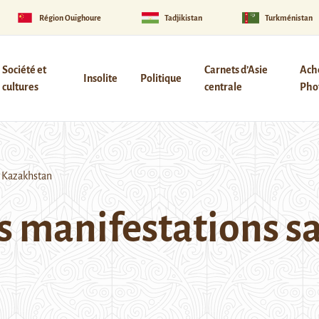
Région Ouïghoure
Tadjikistan
Turkménistan
Société et
Carnets d’Asie
Ach
Insolite
Politique
cultures
centrale
Phot
u Kazakhstan
s manifestations s