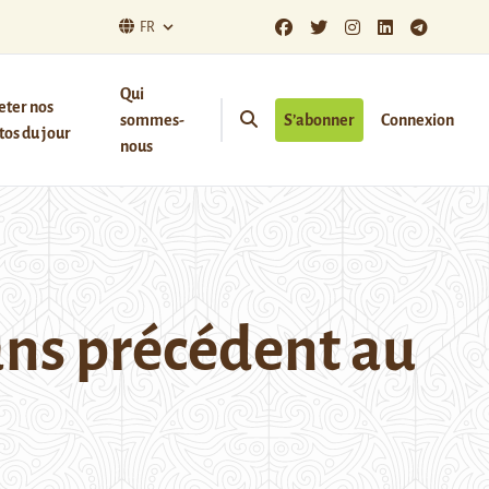
FR
Qui
eter nos
sommes-
S’abonner
Connexion
os du jour
nous
ans précédent au