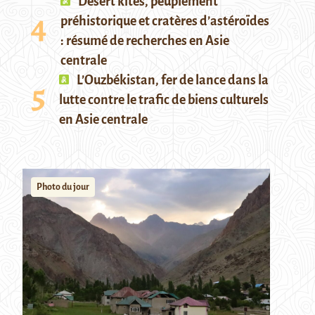
Desert kites, peuplement
préhistorique et cratères d’astéroïdes
: résumé de recherches en Asie
centrale
L’Ouzbékistan, fer de lance dans la
lutte contre le trafic de biens culturels
en Asie centrale
Photo du jour