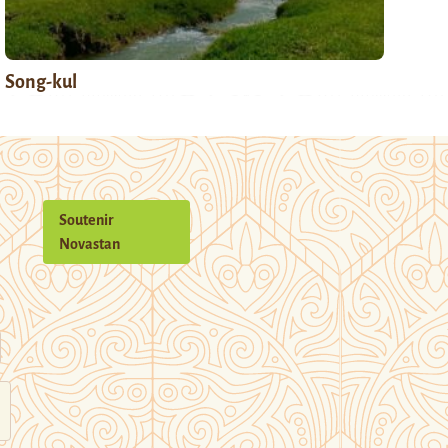
Song-kul
Soutenir
Novastan