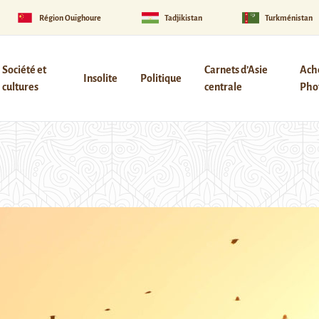
Région Ouïghoure
Tadjikistan
Turkménistan
Société et
Carnets d’Asie
Ach
Insolite
Politique
cultures
centrale
Phot