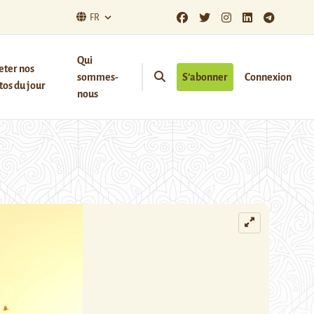
FR
Qui
eter nos
sommes-
S’abonner
Connexion
os du jour
nous