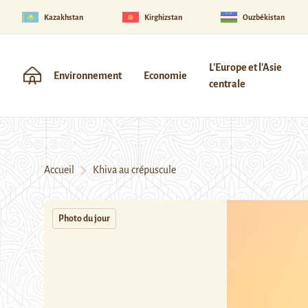
Kazakhstan
Kirghizstan
Ouzbékistan
L'Europe et l'Asie
Environnement
Economie
centrale
Accueil
Khiva au crépuscule
Photo du jour