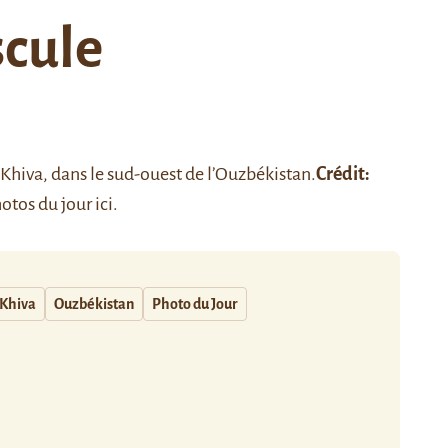
scule
de Khiva, dans le sud-ouest de l’Ouzbékistan.
Crédit:
otos du jour
ici
.
Khiva
Ouzbékistan
Photo du Jour