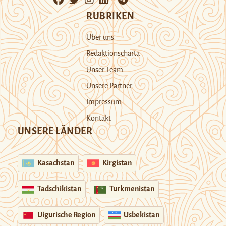
RUBRIKEN
Über uns
Redaktionscharta
Unser Team
Unsere Partner
Impressum
Kontakt
UNSERE LÄNDER
Kasachstan
Kirgistan
Tadschikistan
Turkmenistan
Uigurische Region
Usbekistan