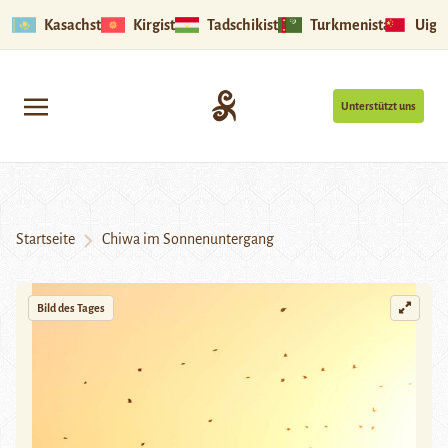
Kasachstan
Kirgistan
Tadschikistan
Turkmenistan
Uigu
Unterstützt uns
Startseite
Chiwa im Sonnenuntergang
Bild des Tages