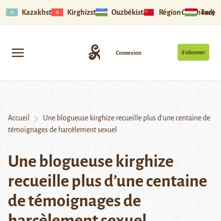
Kazakhstan
Kirghizstan
Ouzbékistan
Région Ouïghoure
Tadjik
S’abonner
Connexion
Accueil
Une blogueuse kirghize recueille plus d’une centaine de
témoignages de harcèlement sexuel
Une blogueuse kirghize
recueille plus d’une centaine
de témoignages de
harcèlement sexuel