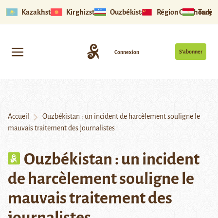
Kazakhstan
Kirghizstan
Ouzbékistan
Région Ouïghoure
Tadjik
S’abonner
Connexion
Accueil
Ouzbékistan : un incident de harcèlement souligne le
mauvais traitement des journalistes
Ouzbékistan : un incident
de harcèlement souligne le
mauvais traitement des
journalistes