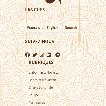
LANGUES
Français
English
Deutsch
SUIVEZ-NOUS
RUBRIQUES
S’abonner à Novastan
Le projet Novastan
Charte éditoriale
Equipe
Partenaires