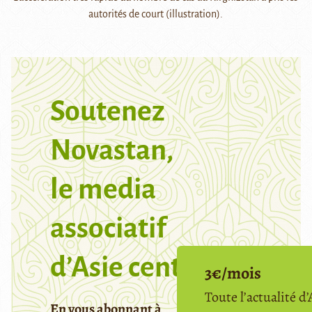
autorités de court (illustration).
Soutenez
Novastan,
le media
associatif
d’Asie centrale
3€/mois
Toute l’actualité d’
En vous abonnant à