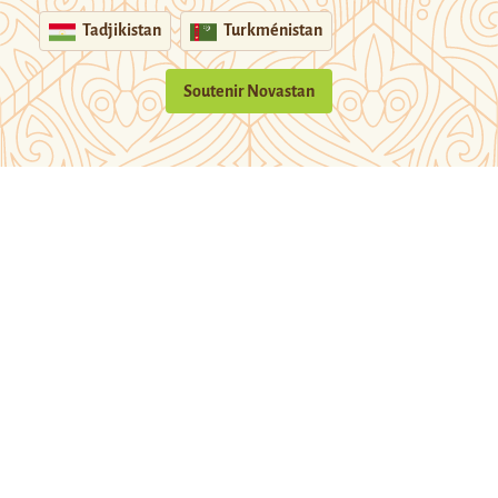
Tadjikistan
Turkménistan
Soutenir Novastan