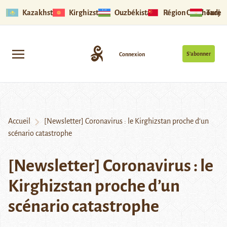
Kazakhstan
Kirghizstan
Ouzbékistan
Région Ouïghoure
Tadjik
S’abonner
Connexion
Accueil
[Newsletter] Coronavirus : le Kirghizstan proche d’un
scénario catastrophe
[Newsletter] Coronavirus : le
Kirghizstan proche d’un
scénario catastrophe