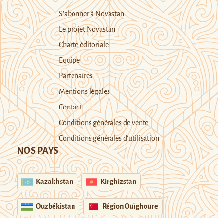
S’abonner à Novastan
Le projet Novastan
Charte éditoriale
Equipe
Partenaires
Mentions légales
Contact
Conditions générales de vente
Conditions générales d’utilisation
NOS PAYS
Kazakhstan
Kirghizstan
Ouzbékistan
Région Ouïghoure