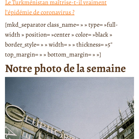
Le Turkménistan maîtrise-t-il vraiment
l’épidémie de coronavirus ?
[mkd_separator class_name= » » type= »full-
width » position= »center » color= »black »
border_style= » » width= » » thickness= »5″
top_margin= » » bottom_margin= » »]
Notre photo de la semaine