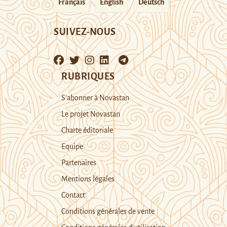
Français
English
Deutsch
SUIVEZ-NOUS
RUBRIQUES
S’abonner à Novastan
Le projet Novastan
Charte éditoriale
Equipe
Partenaires
Mentions légales
Contact
Conditions générales de vente