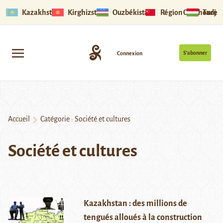
Kazakhstan
Kirghizstan
Ouzbékistan
Région Ouïghoure
Tadjik
S’abonner
Connexion
Accueil
Catégorie :
Société et cultures
Société et cultures
Kazakhstan : des millions de
tengués alloués à la construction