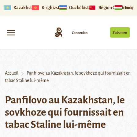
Kazakhstan
Kirghizstan
Ouzbékistan
Région Ouïghoure
Tadjik
S’abonner
Connexion
Accueil
Panfilovo au Kazakhstan, le sovkhoze qui fournissait en
tabac Staline lui-même
Panfilovo au Kazakhstan, le
sovkhoze qui fournissait en
tabac Staline lui-même