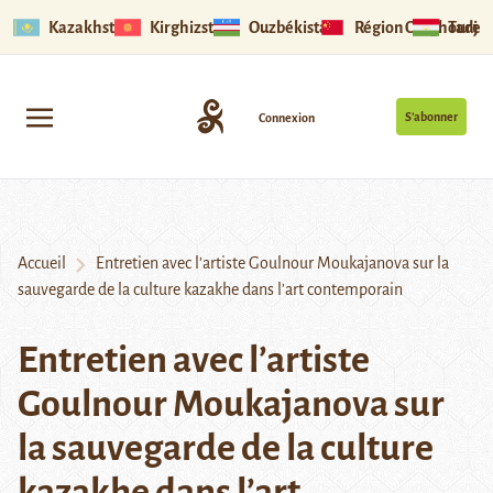
Kazakhstan
Kirghizstan
Ouzbékistan
Région Ouïghoure
Tadjik
S’abonner
Connexion
Accueil
Entretien avec l’artiste Goulnour Moukajanova sur la
sauvegarde de la culture kazakhe dans l’art contemporain
Entretien avec l’artiste
Goulnour Moukajanova sur
la sauvegarde de la culture
kazakhe dans l’art