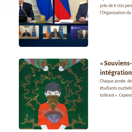
près de 8 000 pers
l’Organisation du
« Souviens-t
intégratio
Chaque année, de 
étudiants ouzbeks 
tolérant ». Cepen