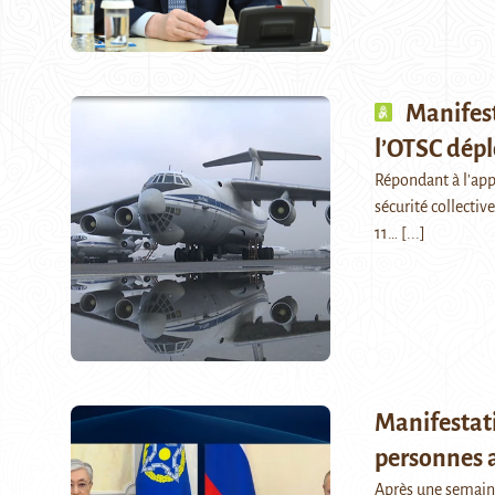
Manifest
l’OTSC dépl
Répondant à l'appe
sécurité collectiv
11…
[...]
Manifestati
personnes 
Après une semaine