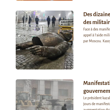
Des dizain
des militai
Face à des manife
appel à l’aide mil
par Moscou. Kas
Manifestat
gouvernem
Le président kaza
jours de manifest
augmentation dra