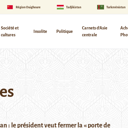
Région Ouïghoure
Tadjikistan
Turkménistan
Société et
Carnets d’Asie
Ach
Insolite
Politique
cultures
centrale
Phot
res
n : le président veut fermer la « porte de