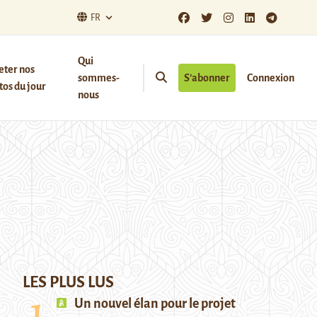
FR
Qui
eter nos
sommes-
S’abonner
Connexion
os du jour
nous
LES PLUS LUS
Un nouvel élan pour le projet