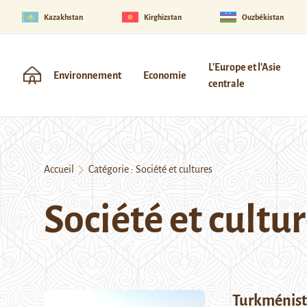
Kazakhstan
Kirghizstan
Ouzbékistan
L'Europe et l'Asie
Environnement
Economie
centrale
Accueil
Catégorie :
Société et cultures
Société et cultu
Turkménista