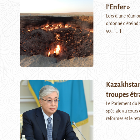
l’Enfer »
Lors d’une réunio
ordonné d’éteindre
50…
[...]
Kazakhstan
troupes ét
Le Parlement du Ka
spéciale au cours
réformes et le ret