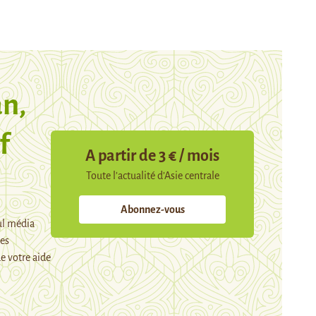
n,
f
A partir de 3 € / mois
Toute l’actualité d’Asie centrale
Abonnez-vous
ul média
mes
e votre aide