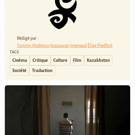
Rédigé par :
Tommy Hodgson
bcazauran
jregnaud
Élise Piedfort
TAGS
Cinéma
Critique
Culture
Film
Kazakhstan
Société
Traduction