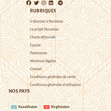
RUBRIQUES
S’abonner à Novastan
Le projet Novastan
Charte éditoriale
Equipe
Partenaires
Mentions légales
Contact
Conditions générales de vente
Conditions générales d’utilisation
NOS PAYS
Kazakhstan
Kirghizstan