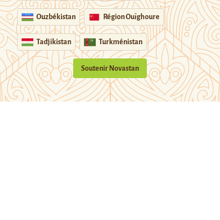
Ouzbékistan
Région Ouïghoure
Tadjikistan
Turkménistan
Soutenir Novastan