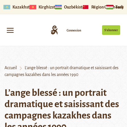
Kazakhstan
Kirghizstan
Ouzbékistan
Région Ouïghoure
Tadjik
S’abonner
Connexion
Accueil
L’ange blessé : un portrait dramatique et saisissant des
campagnes kazakhes dans les années 1990
L’ange blessé : un portrait
dramatique et saisissant des
campagnes kazakhes dans
les années 1990