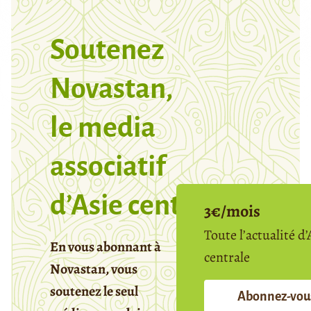
Soutenez
Novastan,
le media
associatif
d’Asie centrale
3€/mois
Toute l’actualité d’
En vous abonnant à
centrale
Novastan, vous
soutenez le seul
Abonnez-vou