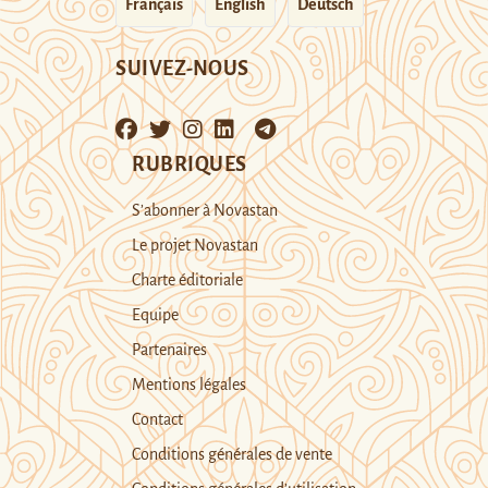
Français
English
Deutsch
SUIVEZ-NOUS
RUBRIQUES
S’abonner à Novastan
Le projet Novastan
Charte éditoriale
Equipe
Partenaires
Mentions légales
Contact
Conditions générales de vente