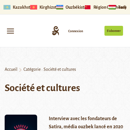
Kazakhstan
Kirghizstan
Ouzbékistan
Région Ouïghoure
Tadjik
S’abonner
Connexion
Accueil
Catégorie :
Société et cultures
Société et cultures
Interview avec les fondateurs de
Satira, média ouzbek lancé en 2020