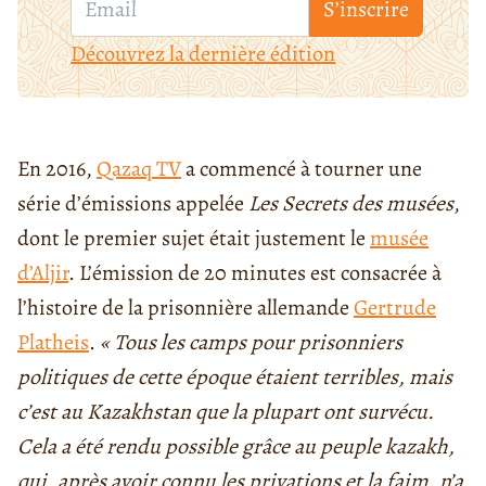
S’inscrire
Découvrez la dernière édition
En 2016,
Qazaq TV
a commencé à tourner une
série d’émissions appelée
Les Secrets des musées
,
dont le premier sujet était justement le
musée
d’Aljir
. L’émission de 20 minutes est consacrée à
l’histoire de la prisonnière allemande
Gertrude
Platheis
.
« Tous les camps pour prisonniers
politiques de cette époque étaient terribles, mais
c’est au Kazakhstan que la plupart ont survécu.
Cela a été rendu possible grâce au peuple kazakh,
qui, après avoir connu les privations et la faim, n’a