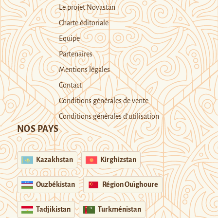
Le projet Novastan
Charte éditoriale
Equipe
Partenaires
Mentions légales
Contact
Conditions générales de vente
Conditions générales d’utilisation
NOS PAYS
Kazakhstan
Kirghizstan
Ouzbékistan
Région Ouïghoure
Tadjikistan
Turkménistan