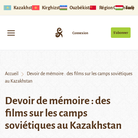
Kazakhstan
Kirghizstan
Ouzbékistan
Région Ouïghoure
Tadjik
S’abonner
Connexion
Accueil
Devoir de mémoire : des films sur les camps soviétiques
au Kazakhstan
Devoir de mémoire : des
films sur les camps
soviétiques au Kazakhstan